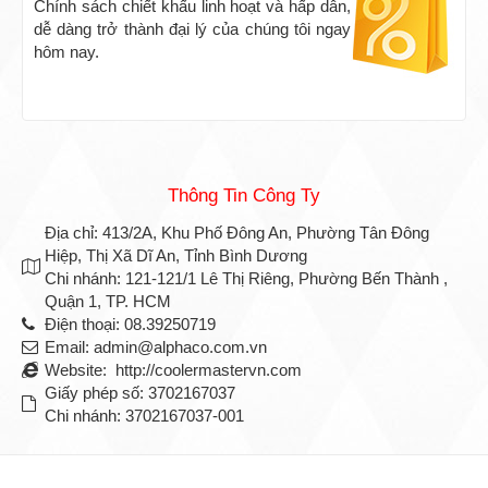
Chính sách chiết khấu linh hoạt và hấp dẫn,
dễ dàng trở thành đại lý của chúng tôi ngay
hôm nay.
Thông Tin Công Ty
Địa chỉ: 413/2A, Khu Phố Đông An, Phường Tân Đông
Hiệp, Thị Xã Dĩ An, Tỉnh Bình Dương
Chi nhánh: 121-121/1 Lê Thị Riêng, Phường Bến Thành ,
Quận 1, TP. HCM
Điện thoại: 08.39250719
Email: admin@alphaco.com.vn
Website: http://coolermastervn.com
Giấy phép số: 3702167037
Chi nhánh: 3702167037-001