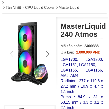
Tản Nhiệt
CPU Liquid Cooler
MasterLiquid
MasterLiquid
240 Atmos
Mã sản phẩm:
S000338
Giá bán:
2.800.000 VND
LGA1700, LGA1200,
LGA1151, LGA1150,
LGA1155, LGA1156,
AM5, AM4
Radiator : 277 x 119.6 x
27.2 mm / 10.9 x 4.7 x
1.1 inch
Pump : 84.9 x 81 x
53.15 mm / 3.3 x 3.2 x
2.1 inch