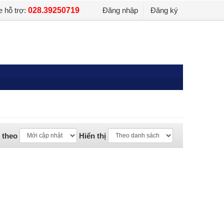
e hỗ trợ:
028.39250719
Đăng nhập
Đăng ký
 theo
Hiển thị