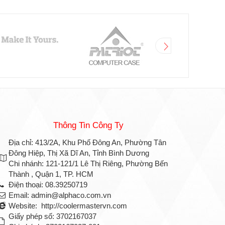
Thông Tin Công Ty
Địa chỉ: 413/2A, Khu Phố Đông An, Phường Tân
Đông Hiệp, Thị Xã Dĩ An, Tỉnh Bình Dương
Chi nhánh: 121-121/1 Lê Thị Riêng, Phường Bến
Thành , Quận 1, TP. HCM
Điện thoại: 08.39250719
Email: admin@alphaco.com.vn
Website: http://coolermastervn.com
Giấy phép số: 3702167037