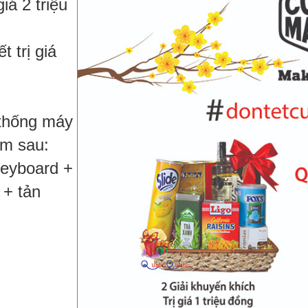
giá 2 triệu
t trị giá
 thống máy
ẩm sau:
keyboard +
 + tản