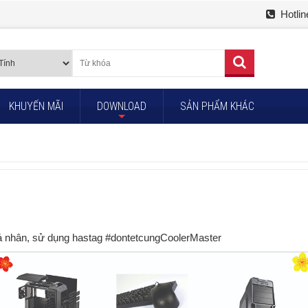
Hotlin
KHUYẾN MÃI
DOWNLOAD
SẢN PHẨM KHÁC
+
cá nhân, sử dụng hastag #dontetcungCoolerMaster