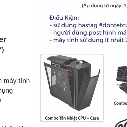
er
7
)
h máy tính
 dụng
r