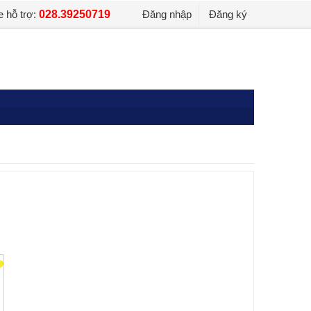
e hỗ trợ:
028.39250719
Đăng nhập
Đăng ký