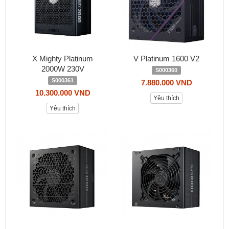
X Mighty Platinum
V Platinum 1600 V2
2000W 230V
S000360
S000361
7.880.000 VND
10.300.000 VND
Yêu thích
Yêu thích