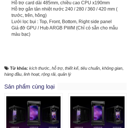
Hỗ trợ card dài 485mm, chiều cao CPU x190mm
Hỗ trợ gắn tản nhiệt nước 240 / 280 / 360 / 420 mm (
trước, trên, hông)
Lưới lọc bụi : Top, Front, Bottom, Right side panel
Giá đỡ GPU / Hub ARGB PWM (Chỉ có sẵn cho mẫu
màu bạc)
Từ khóa:
kích thước
,
hỗ trợ
,
thiết kế
,
tiêu chuẩn
,
không gian
,
hàng đầu
,
linh hoạt
,
rộng rãi
,
quản lý
Sản phẩm cùng loại