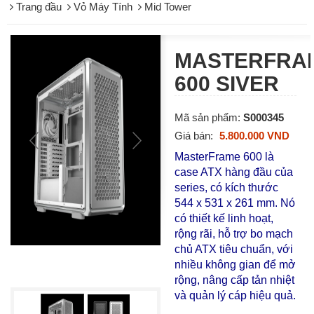
Trang đầu
Vỏ Máy Tính
Mid Tower
MASTERFRA
600 SIVER
Mã sản phẩm:
S000345
Giá bán:
5.800.000 VND
MasterFrame 600 là
case ATX hàng đầu của
series, có kích thước
544 x 531 x 261 mm. Nó
có thiết kế linh hoạt,
rộng rãi, hỗ trợ bo mạch
chủ ATX tiêu chuẩn, với
nhiều không gian để mở
rộng, nâng cấp tản nhiệt
và quản lý cáp hiệu quả.