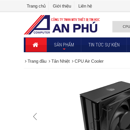
Trang chủ
Giới thiệu
Liên hệ
SẢN PHẨM
TIN TỨC SỰ KIỆN
+
Trang đầu
Tản Nhiệt
CPU Air Cooler