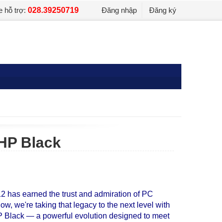
e hỗ trợ:
028.39250719
Đăng nhập
Đăng ký
HP Black
 has earned the trust and admiration of PC
w, we're taking that legacy to the next level with
 Black — a powerful evolution designed to meet