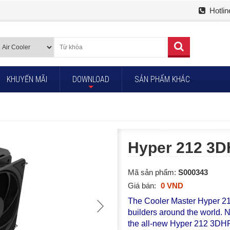
Hotlin
KHUYẾN MÃI
DOWNLOAD
SẢN PHẨM KHÁC
+
Hyper 212 3D
Mã sản phẩm:
S000343
Giá bán:
0 VND
The Cooler Master Hyper 212
builders around the world. No
the all-new Hyper 212 3DHP